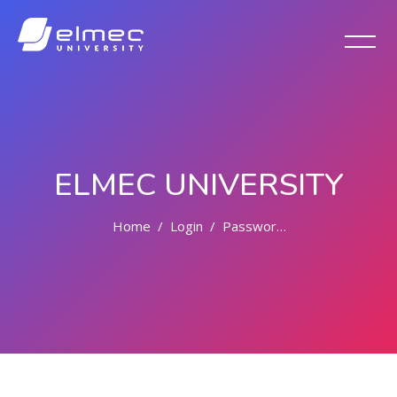
ELMEC UNIVERSITY
Home
Login
Password Dimenticata
Vai al contenuto principale